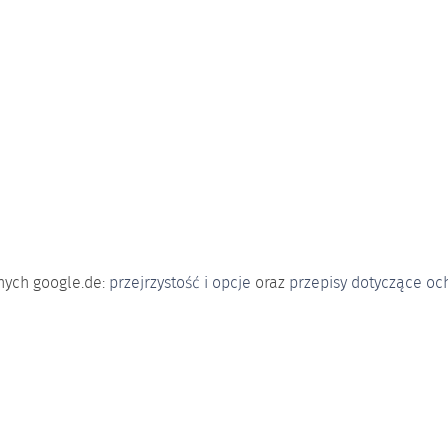
nie i przechowywanie podanych przez Ciebie danych w formie e
ej chwili możesz odwołać tę zgodę, wysyłając do nas wiadomoś
zeniu o ochronie danych.
nych google.de:
przejrzystość i opcje
oraz
przepisy dotyczące oc