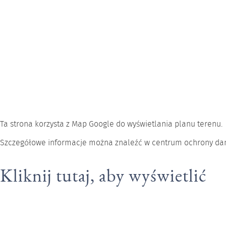
Zapoznaj się z naszą
Polityką prywatności
.
Zaznaczając sąsiednie pole, wyrażasz zgodę na gromadze
celu przetwarzania i odpowiedzi na Twoje zapytanie. W każd
usunięte. Więcej informacji można znaleźć w naszym oświadc
reply
Wysłać
Ta strona korzysta z Map Google do wyświetlania planu terenu.
Szczegółowe informacje można znaleźć w centrum ochrony da
Kliknij tutaj, aby wyświetlić