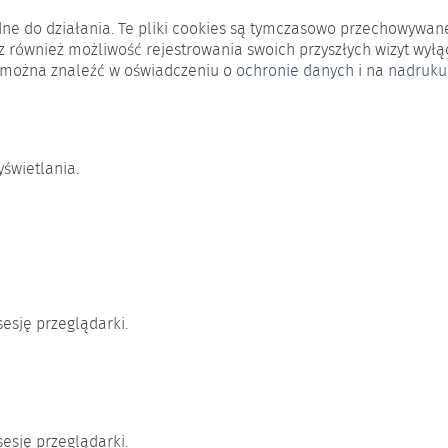
będne do działania. Te pliki cookies są tymczasowo przechowyw
sz również możliwość rejestrowania swoich przyszłych wizyt wył
można znaleźć w oświadczeniu o
ochronie danych
i na
nadruku
świetlania.
sesję przeglądarki.
sesję przeglądarki.