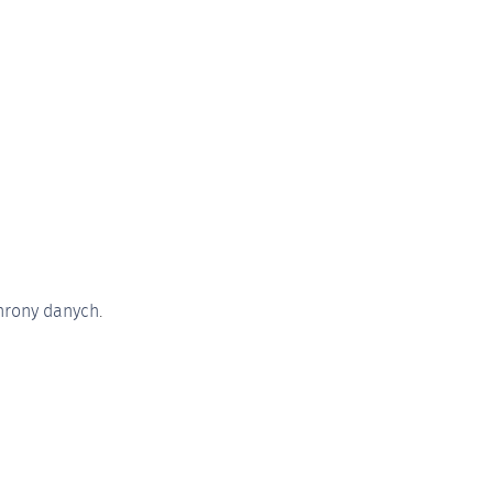
lektronicznej. Twoje dane będą wykorzystywane wyłącznie w
ć. W przypadku odwołania Twoje dane zostaną niezwłocznie
hrony danych
.